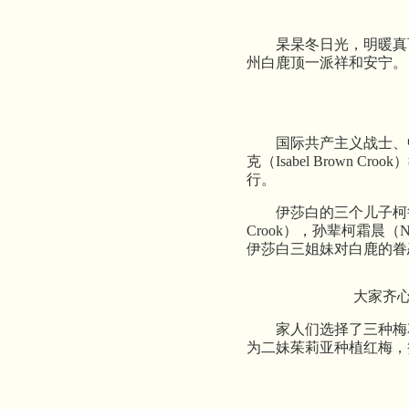
杲杲冬日光，明暖真
州白鹿顶一派祥和安宁。
国际共产主义战士、
克（Isabel Brown C
行。
伊莎白的三个儿子柯鲁（Car
Crook），孙辈柯霜晨（Nic
伊莎白三姐妹对白鹿的眷
大家齐
家人们选择了三种梅
为二妹茱莉亚种植红梅，