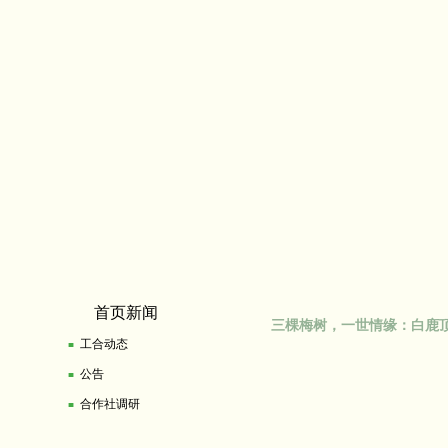
首页新闻
三棵梅树，一世情缘：白鹿顶
工合动态
■
公告
■
合作社调研
■