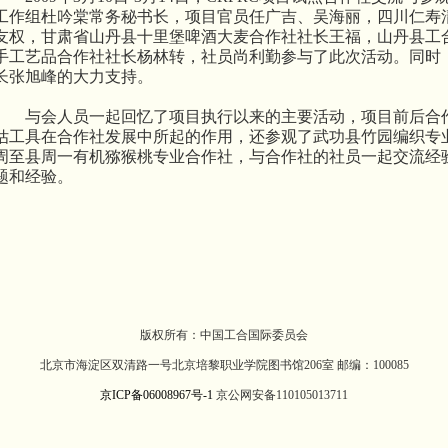
工作组杜吟棠常务秘书长，项目官员任广吉、吴海丽，四川仁寿
友权，甘肃省山丹县十里堡啤酒大麦合作社社长王福，山丹县工
手工艺品合作社社长杨林转，社员尚利勤参与了此次活动。同时
长张旭峰的大力支持。
与会人员一起回忆了项目执行以来的主要活动，项目前后合
估工具在合作社发展中所起的作用，还参观了武功县竹园编织专
周至县周一有机猕猴桃专业合作社，与合作社的社员一起交流经
题和经验。
版权所有：中国工合国际委员会
北京市海淀区双清路一号北京培黎职业学院图书馆206室 邮编：100085
京ICP备06008967号-1
京公网安备110105013711