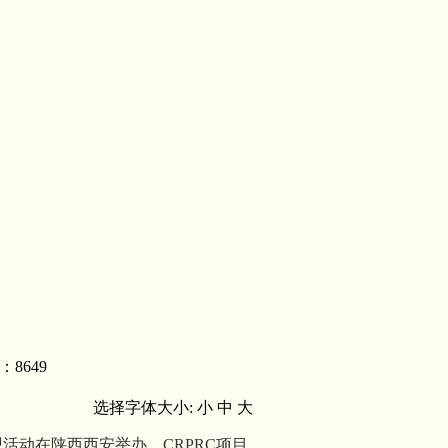
：8649
选择字体大小:
小
中
大
观活动在陕西西安举办。
CRPRC
项目