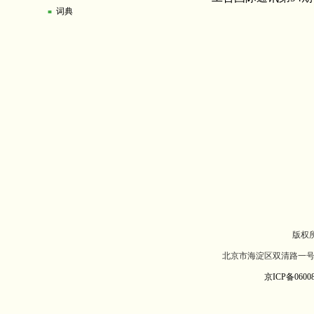
词典
■
版权
北京市海淀区双清路一号北
京ICP备06008