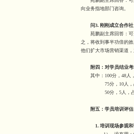
苑鹏副主席回答：可
向业务指地部门咨询。
问
3.
刚刚成立合作社
苑鹏副主席回答：可
之，将收到事半功倍的效
他们扩大市场营销渠道，
附四：对学员结业考
其中：
100
分，
48
人
75
分，
10
人，
50
分，
5
人，
附五：学员培训评估
1.
培训现场参观和