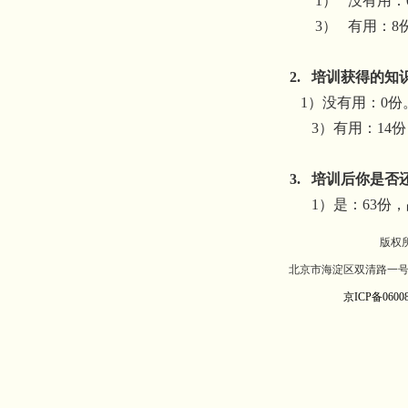
1）
没有用：
3）
有用：
8
2.
培训获得的知
1
）没有用：
0
份
3
）有用：
14
份
3.
培训后你是否
1
）是：
63
份，
版权
北京市海淀区双清路一号北
京ICP备06008